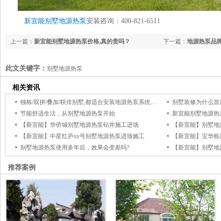
新宜能
别墅地源热泵
安装咨询：400-821-6511
上一篇：
新宜能别墅地源热泵价格,真的贵吗？
下一篇：
地源热泵品
此文关键字：
别墅地源热泵
相关资讯
独栋/双拼/叠加/联排别墅,都适合安装地源热泵系统吗？
别墅装修为什么首
节能舒适生活，从别墅地源热泵开始
新宜能别墅地源热
【新宜能】华侨城别墅地源热泵钻井施工进场
【新宜能】别墅地
【新宜能】中星红庐xx号别墅地源热泵进场施工
【新宜能】宝华栎
别墅地源热泵使用多年后，效果会变差吗?
【新宜能】别墅地
推荐案例