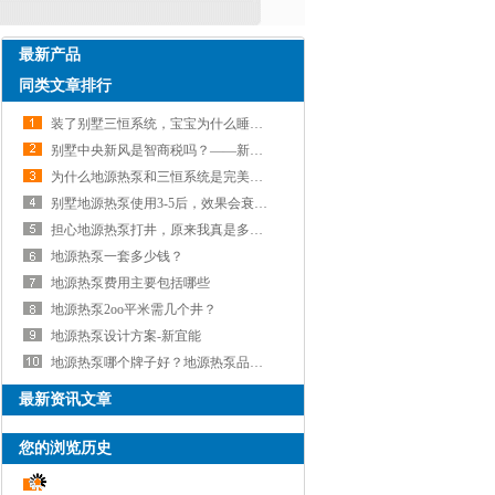
最新产品
同类文章排行
装了别墅三恒系统，宝宝为什么睡得香？
别墅中央新风是智商税吗？——新宜能
为什么地源热泵和三恒系统是完美组合？
别墅地源热泵使用3-5后，效果会衰退吗?——新宜能
担心地源热泵打井，原来我真是多虑了-新宜能
地源热泵一套多少钱？
地源热泵费用主要包括哪些
地源热泵2oo平米需几个井？
地源热泵设计方案-新宜能
地源热泵哪个牌子好？地源热泵品牌推荐:特灵地源热泵
最新资讯文章
您的浏览历史