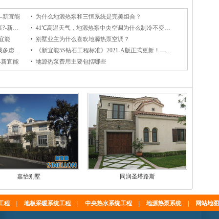
—新宜能
为什么地源热泵和三恒系统是完美组合？
和风冷热泵相比，为什么别墅都倾向地源热泵?-新宜能
41℃高温天气，地源热泵中央空调为什么制冷不变差？-新宜能
宜能
别墅业主为什么喜欢地源热泵空调？
原来地源热泵空调制冷效果这么好，看来是我多虑了！-新宜能
《新宜能5S钻石工程标准》2021-A版正式更新！——新宜能
—新宜能
地源热泵费用主要包括哪些
嘉怡别墅
同润圣塔路斯
工程
|
地板采暖系统工程
|
中央热水系统工程
|
地源热泵系统
|
网站地图